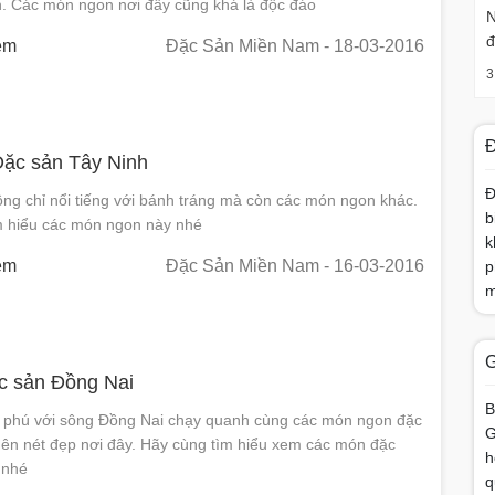
h. Các món ngon nơi đây cũng khá là độc đáo
N
đ
em
Đặc Sản Miền Nam
- 18-03-2016
3
Đ
ặc sản Tây Ninh
Đ
ng chỉ nổi tiếng với bánh tráng mà còn các món ngon khác.
b
m hiểu các món ngon này nhé
k
em
Đặc Sản Miền Nam
- 16-03-2016
p
m
G
 sản Đồng Nai
B
ù phú với sông Đồng Nai chạy quanh cùng các món ngon đặc
G
nên nét đẹp nơi đây. Hãy cùng tìm hiểu xem các món đặc
h
 nhé
q