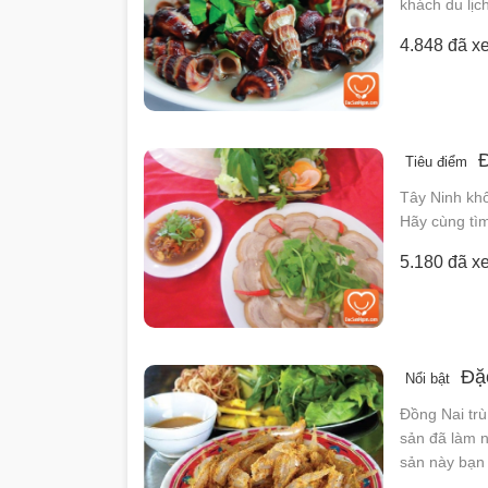
khách du lịc
4.848 đã x
Đ
Tiêu điểm
Tây Ninh khô
Hãy cùng tì
5.180 đã x
Đặc
Nổi bật
Đồng Nai tr
sản đã làm 
sản này bạn